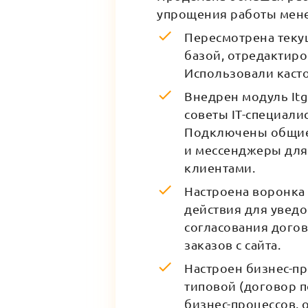
упрощения работы мен
Пересмотрена теку
базой, отредактиро
Использовали касто
Внедрен модуль Itg
советы IT-специали
Подключены общие 
и мессенджеры для
клиентами.
Настроена воронка 
действия для увед
согласования догов
заказов с сайта.
Настроен бизнес-пр
типовой (договор п
бизнес-процессов,