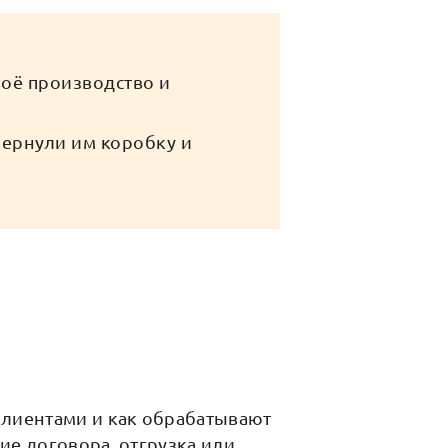
оё производство и
вернули им коробку и
клиентами и как обрабатывают
ние договора, отгрузка или