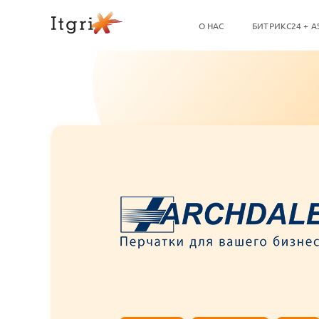
О НАС
БИТРИКС24 + A